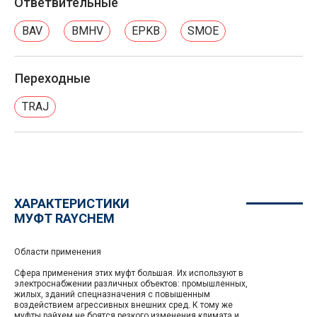
Ответвительные
BAV
BMHV
EPKB
SMOE
Переходные
TRAJ
ХАРАКТЕРИСТИКИ
МУФТ RAYCHEM
Области применения
Сфера применения этих муфт большая. Их используют в
электроснабжении различных объектов: промышленных,
жилых, зданий спецназначения с повышенным
воздействием агрессивных внешних сред. К тому же
муфты райхем не боятся резкого изменения климата и