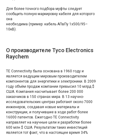
Для более точного подбора муфты следует
сообщить полную маркировку кабеля для которого
она
необходима (пример: кабель АПвПу 1х500/95–
10кВ).
О производителе Tyco Electronics
Raychem
TE Connectivity была основана в 1960 году и
является ведущим мировым производителем
компонентов для энергетики и электроники. В 2009
году объём продаж компании превысил 10 млрд $
США. Компания насчитывает более 200 000
заказчиков в 150 странах мира. В 13 научно-
исследовательских центрах работают около 7000
инженеров, создавая новые материалы и
конструкции, и получившие в ходе работ более
16000 патентов. Ежегодно TE Connectivity
направляет на научные цели и разработки более
600 млн $ США. Результатом таких инвестиций
является тот факт, что в настоящее время 34%