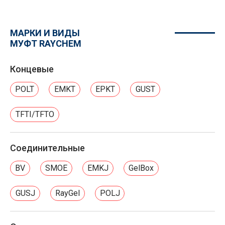
МАРКИ И ВИДЫ
МУФТ RAYCHEM
Концевые
POLT
EMKT
EPKT
GUST
TFTI/TFTO
Соединительные
BV
SMOE
EMKJ
GelBox
GUSJ
RayGel
POLJ