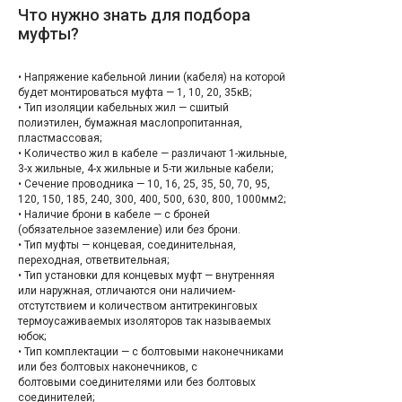
Что нужно знать для подбора
муфты?
• Напряжение кабельной линии (кабеля) на которой
будет монтироваться муфта — 1, 10, 20, 35кВ;
• Тип изоляции кабельных жил — сшитый
полиэтилен, бумажная маслопропитанная,
пластмассовая;
• Количество жил в кабеле — различают 1-жильные,
3-х жильные, 4-х жильные и 5-ти жильные кабели;
• Сечение проводника — 10, 16, 25, 35, 50, 70, 95,
120, 150, 185, 240, 300, 400, 500, 630, 800, 1000мм2;
• Наличие брони в кабеле — с броней
(обязательное заземление) или без брони.
• Тип муфты — концевая, соединительная,
переходная, ответвительная;
• Тип установки для концевых муфт — внутренняя
или наружная, отличаются они наличием-
отстутствием и количеством антитрекинговых
термоусаживаемых изоляторов так называемых
юбок;
• Тип комплектации — с болтовыми наконечниками
или без болтовых наконечников, с
болтовыми соединителями или без болтовых
соединителей;